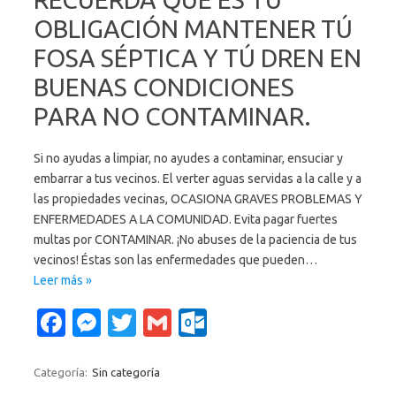
o
er
c
OBLIGACIÓN MANTENER TÚ
k
o
FOSA SÉPTICA Y TÚ DREN EN
m
BUENAS CONDICIONES
PARA NO CONTAMINAR.
Si no ayudas a limpiar, no ayudes a contaminar, ensuciar y
embarrar a tus vecinos. El verter aguas servidas a la calle y a
las propiedades vecinas, OCASIONA GRAVES PROBLEMAS Y
ENFERMEDADES A LA COMUNIDAD. Evita pagar fuertes
multas por CONTAMINAR. ¡No abuses de la paciencia de tus
vecinos! Éstas son las enfermedades que pueden…
Leer más »
Fa
M
T
G
O
c
es
w
m
ut
e
se
it
ail
lo
Categoría:
Sin categoría