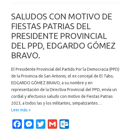
b
n
te
o
o
g
r
k.
SALUDOS CON MOTIVO DE
o
er
c
FIESTAS PATRIAS DEL
k
o
PRESIDENTE PROVINCIAL
m
DEL PPD, EDGARDO GÓMEZ
BRAVO.
El Presidente Provincial del Partido Por la Democracia (PPD)
de la Provincia de San Antonio, el ex concejal de El Tabo,
EDGARDO GÓMEZ BRAVO, a su nombre y en
representación de la Directiva Provincial del PPD, envía un
cordial y afectuoso saludo con motivo de Fiestas Patrias
2023, a todos las y los militantes, simpatizantes…
Leer más »
Fa
M
T
G
O