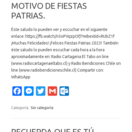
MOTIVO DE FIESTAS
PATRIAS.
Éste saludo lo pueden ver y escuchar en el siguiente
enlace: https://fb.watch/n3oPVqzpOf/?mibextid=RUbZ1f
¡Muchas Felicidades! ¡Felices Fiestas Patrias 2023! También
éste saludo lo pueden escuchar cada hora a la hora
aproximadamente en: Radio Cartagena El Tabo on line
(www.radiocartagenaeltabo.cl) y Radio Bendiciones Chile on
line (www.radiobendicioneschile.cl) Compartir con:
WhatsApp
Fa
M
T
G
O
c
es
w
m
ut
e
se
it
ail
lo
Categoría:
Sin categoría
b
n
te
o
o
g
r
k.
RECUERDA QUE ES TÚ