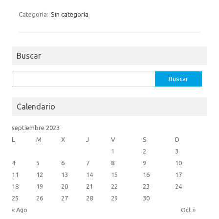
c
es
w
m
ut
e
se
it
ail
lo
Categoría:
Sin categoría
b
n
te
o
o
g
r
k.
Buscar
o
er
c
k
o
Buscar:
m
Calendario
septiembre 2023
L
M
X
J
V
S
D
1
2
3
4
5
6
7
8
9
10
11
12
13
14
15
16
17
18
19
20
21
22
23
24
25
26
27
28
29
30
« Ago
Oct »