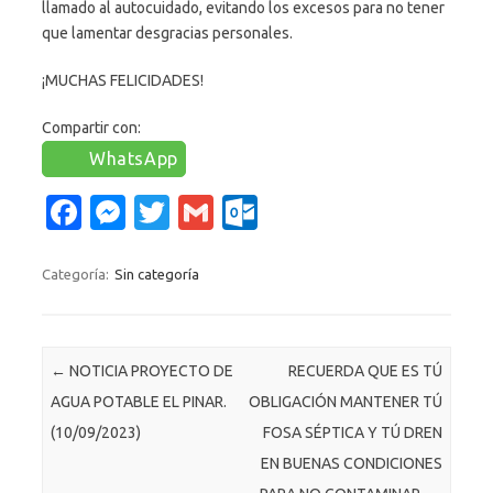
llamado al autocuidado, evitando los excesos para no tener
que lamentar desgracias personales.
¡MUCHAS FELICIDADES!
Compartir con:
WhatsApp
Fa
M
T
G
O
c
es
w
m
ut
e
se
it
ail
lo
Categoría:
Sin categoría
b
n
te
o
o
g
r
k.
Navegación de entradas
←
NOTICIA PROYECTO DE
RECUERDA QUE ES TÚ
o
er
c
AGUA POTABLE EL PINAR.
OBLIGACIÓN MANTENER TÚ
k
o
(10/09/2023)
FOSA SÉPTICA Y TÚ DREN
m
EN BUENAS CONDICIONES