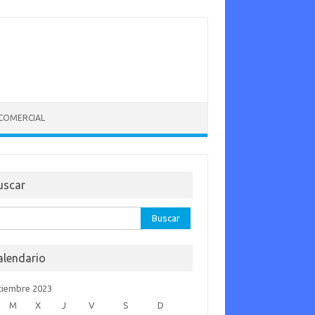
 COMERCIAL
uscar
car:
alendario
tiembre 2023
M
X
J
V
S
D