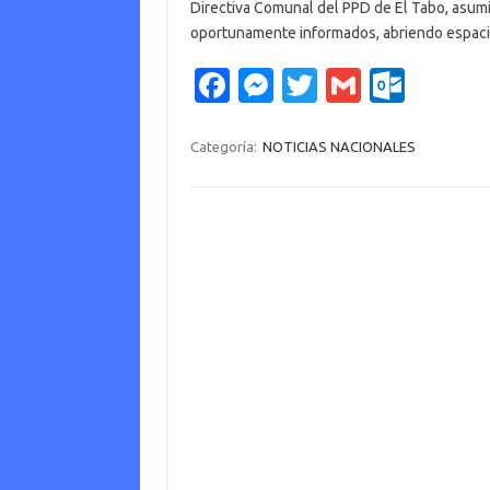
Directiva Comunal del PPD de El Tabo, asumi
oportunamente informados, abriendo espac
Fa
M
T
G
O
c
es
w
m
ut
e
se
it
ail
lo
Categoría:
NOTICIAS NACIONALES
b
n
te
o
o
g
r
k.
o
er
c
k
o
m