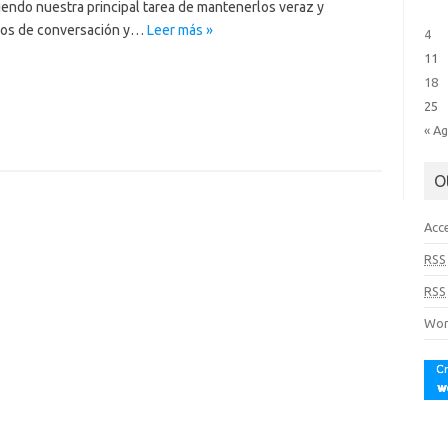
endo nuestra principal tarea de mantenerlos veraz y
ios de conversación y…
Leer más »
4
11
18
25
« A
O
Acc
RSS
RSS
Wor