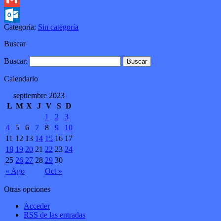
Gmail
Categoría:
Sin categoría
Outlook.com
Buscar
Buscar:
Calendario
septiembre 2023
L
M
X
J
V
S
D
1
2
3
4
5
6
7
8
9
10
11
12
13
14
15
16
17
18
19
20
21
22
23
24
25
26
27
28
29
30
« Ago
Oct »
Otras opciones
Acceder
RSS
de las entradas