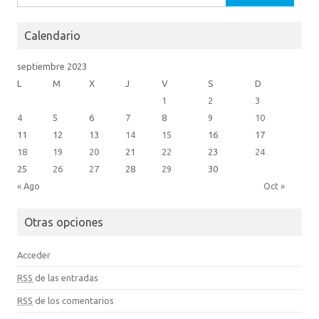
m
Calendario
septiembre 2023
L
M
X
J
V
S
D
1
2
3
4
5
6
7
8
9
10
11
12
13
14
15
16
17
18
19
20
21
22
23
24
25
26
27
28
29
30
« Ago
Oct »
Otras opciones
Acceder
RSS
de las entradas
RSS
de los comentarios