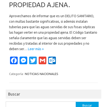
PROPIEDAD AJENA.
Aprovechamos de informar que es un DELITO SANITARIO,
con multas bastante significativas, si además instalan
tuberías para que las aguas servidas de sus fosas sépticas
las hagan verter en una propiedad ajena. El Código Sanitario
señala claramente que las aguas servidas deben ser
recibidas y tratadas al interior de sus propiedades y no
deben ser…
Leer más »
Fa
M
T
G
O
c
es
w
m
ut
e
se
it
ail
lo
Categoría:
NOTICIAS NACIONALES
b
n
te
o
o
g
r
k.
Buscar
o
er
c
k
o
Buscar: