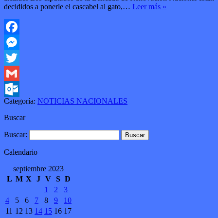
decididos a ponerle el cascabel al gato,…
Leer más »
Facebook
Messenger
Twitter
Gmail
Categoría:
NOTICIAS NACIONALES
Outlook.com
Buscar
Buscar:
Calendario
septiembre 2023
L
M
X
J
V
S
D
1
2
3
4
5
6
7
8
9
10
11
12
13
14
15
16
17