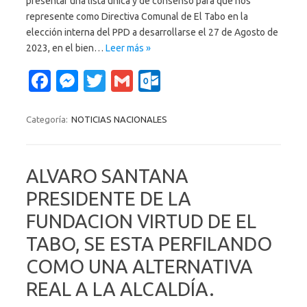
presentar una lista única y de consenso para que nos
represente como Directiva Comunal de El Tabo en la
elección interna del PPD a desarrollarse el 27 de Agosto de
2023, en el bien…
Leer más »
Fa
M
T
G
O
c
es
w
m
ut
e
se
it
ail
lo
Categoría:
NOTICIAS NACIONALES
b
n
te
o
o
g
r
k.
ALVARO SANTANA
o
er
c
PRESIDENTE DE LA
k
o
FUNDACION VIRTUD DE EL
m
TABO, SE ESTA PERFILANDO
COMO UNA ALTERNATIVA
REAL A LA ALCALDÍA.