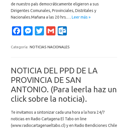
de nuestro país democráticamente eligieron a sus
Dirigentes Comunales, Provinciales, Distritales y
Nacionales.Mañana a las 20 hrs.…
Leer más »
Fa
M
T
G
O
c
es
w
m
ut
e
se
it
ail
lo
Categoría:
NOTICIAS NACIONALES
b
n
te
o
o
g
r
k.
NOTICIA DEL PPD DE LA
o
er
c
PROVINCIA DE SAN
k
o
ANTONIO. (Para leerla haz un
m
click sobre la noticia).
Te invitamos a sintonizar cada una hora a la hora 24/7
noticias en Radio Cartagena El Tabo on line
(www.radiocartagenaeltabo.cl) y en Radio Bendiciones Chile