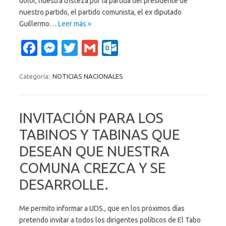
dolor, nuestra tristeza por la partida del presidente de
nuestro partido, el partido comunista, el ex diputado
Guillermo…
Leer más »
Fa
M
T
G
O
c
es
w
m
ut
e
se
it
ail
lo
Categoría:
NOTICIAS NACIONALES
b
n
te
o
o
g
r
k.
INVITACIÓN PARA LOS
o
er
c
TABINOS Y TABINAS QUE
k
o
DESEAN QUE NUESTRA
m
COMUNA CREZCA Y SE
DESARROLLE.
Me permito informar a UDS., que en los próximos días
pretendo invitar a todos los dirigentes políticos de El Tabo