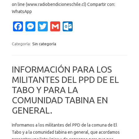
on line (www.radiobendicioneschile.cl) Compartir con:
WhatsApp
Fa
M
T
G
O
c
es
w
m
ut
e
se
it
ail
lo
Categoría:
Sin categoría
b
n
te
o
o
g
r
k.
INFORMACIÓN PARA LOS
o
er
c
MILITANTES DEL PPD DE EL
k
o
TABO Y PARA LA
m
COMUNIDAD TABINA EN
GENERAL.
Informamos a los militantes del PPD de la comuna de El
Tabo y a la comunidad tabina en general, que acordamos