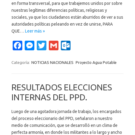
en forma transversal, para que trabajemos unidos por sobre
nuestras legítimas diferencias políticas, religiosas y
sociales, ya que los ciudadanos están aburridos de ver a sus
autoridades políticas peleando en vez de unirse, PARA
QUE…
Leer más »
Fa
M
T
G
O
c
es
w
m
ut
e
se
it
ail
lo
Categoría:
NOTICIAS NACIONALES
Proyecto Agua Potable
b
n
te
o
o
g
r
k.
RESULTADOS ELECCIONES
o
er
c
INTERNAS DEL PPD.
k
o
m
Luego de una agotadora jornada de trabajo, los encargados
del proceso eleccionario del PPD, señalaron a nuestro
medio de comunicación, que se desarrolló en un clima de
perfecta armonía, en donde los militantes a lo largo y ancho