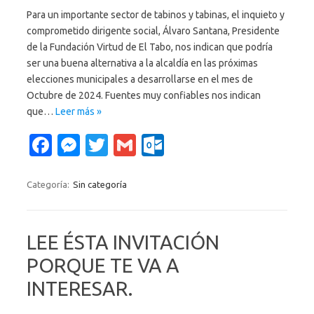
Para un importante sector de tabinos y tabinas, el inquieto y
comprometido dirigente social, Álvaro Santana, Presidente
de la Fundación Virtud de El Tabo, nos indican que podría
ser una buena alternativa a la alcaldía en las próximas
elecciones municipales a desarrollarse en el mes de
Octubre de 2024. Fuentes muy confiables nos indican
que…
Leer más »
Fa
M
T
G
O
c
es
w
m
ut
e
se
it
ail
lo
Categoría:
Sin categoría
b
n
te
o
o
g
r
k.
LEE ÉSTA INVITACIÓN
o
er
c
PORQUE TE VA A
k
o
INTERESAR.
m