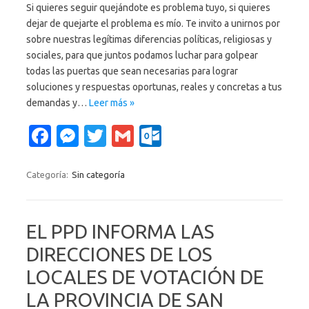
Si quieres seguir quejándote es problema tuyo, si quieres
dejar de quejarte el problema es mío. Te invito a unirnos por
sobre nuestras legítimas diferencias políticas, religiosas y
sociales, para que juntos podamos luchar para golpear
todas las puertas que sean necesarias para lograr
soluciones y respuestas oportunas, reales y concretas a tus
demandas y…
Leer más »
Fa
M
T
G
O
c
es
w
m
ut
e
se
it
ail
lo
Categoría:
Sin categoría
b
n
te
o
o
g
r
k.
EL PPD INFORMA LAS
o
er
c
DIRECCIONES DE LOS
k
o
LOCALES DE VOTACIÓN DE
m
LA PROVINCIA DE SAN