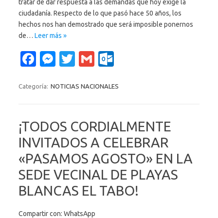
tratar de dar respuesta a las demandas que hoy exige la
ciudadanía. Respecto de lo que pasó hace 50 años, los
hechos nos han demostrado que será imposible ponernos
de…
Leer más »
Fa
M
T
G
O
c
es
w
m
ut
e
se
it
ail
lo
Categoría:
NOTICIAS NACIONALES
b
n
te
o
o
g
r
k.
¡TODOS CORDIALMENTE
o
er
c
INVITADOS A CELEBRAR
k
o
«PASAMOS AGOSTO» EN LA
m
SEDE VECINAL DE PLAYAS
BLANCAS EL TABO!
Compartir con: WhatsApp