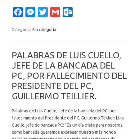
Fa
M
T
G
O
c
es
w
m
ut
e
se
it
ail
lo
Categoría:
Sin categoría
b
n
te
o
o
g
r
k.
PALABRAS DE LUIS CUELLO,
o
er
c
JEFE DE LA BANCADA DEL
k
o
PC, POR FALLECIMIENTO DEL
m
PRESIDENTE DEL PC,
GUILLERMO TEILLIER.
Palabras de Luis Cuello, Jefe de la bancada del PC, por
fallecimiento del Presidente del PC, Guillermo Teillier: Luis
Cuello, jefe de bancada PC: “Es un día triste para nosotros,
como bancada queremos expresar nuestro más hondo