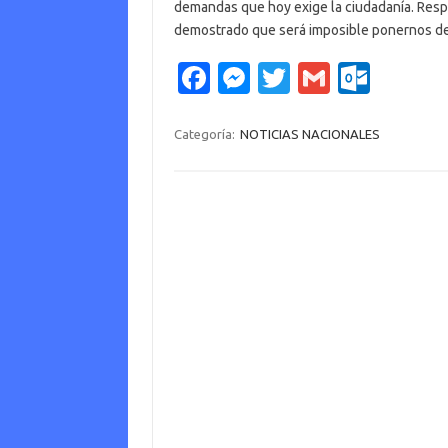
demandas que hoy exige la ciudadanía. Resp
demostrado que será imposible ponernos 
Fa
M
T
G
O
c
es
w
m
ut
e
se
it
ail
lo
Categoría:
NOTICIAS NACIONALES
b
n
te
o
o
g
r
k.
o
er
c
k
o
m