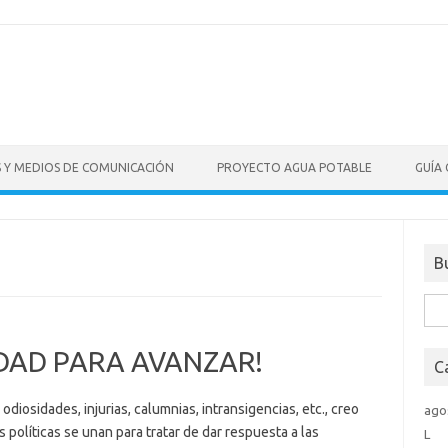
S Y MEDIOS DE COMUNICACIÓN
PROYECTO AGUA POTABLE
GUÍA
B
Bus
IDAD PARA AVANZAR!
C
iosidades, injurias, calumnias, intransigencias, etc., creo
ago
políticas se unan para tratar de dar respuesta a las
L