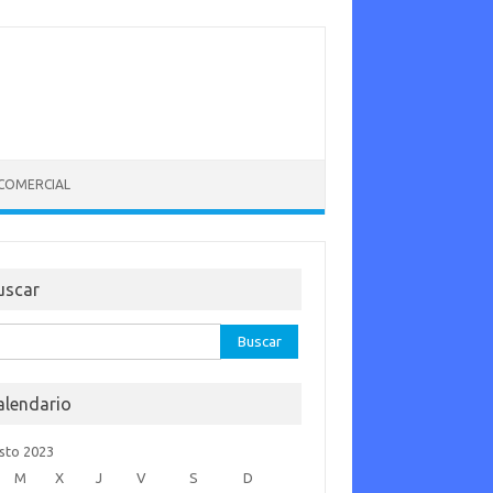
 COMERCIAL
uscar
car:
alendario
sto 2023
M
X
J
V
S
D