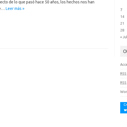
ecto de lo que pasó hace 50 años, los hechos nos han
de…
Leer más »
7
14
21
28
« Ju
O
Acc
RSS
RSS
Wor