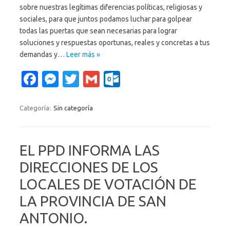
sobre nuestras legítimas diferencias políticas, religiosas y
sociales, para que juntos podamos luchar para golpear
todas las puertas que sean necesarias para lograr
soluciones y respuestas oportunas, reales y concretas a tus
demandas y…
Leer más »
Fa
M
T
G
O
c
es
w
m
ut
e
se
it
ail
lo
Categoría:
Sin categoría
b
n
te
o
o
g
r
k.
EL PPD INFORMA LAS
o
er
c
DIRECCIONES DE LOS
k
o
LOCALES DE VOTACIÓN DE
m
LA PROVINCIA DE SAN
ANTONIO.