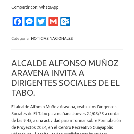
Compartir con: WhatsApp
Fa
M
T
G
O
c
es
w
m
ut
e
se
it
ail
lo
Categoría:
NOTICIAS NACIONALES
b
n
te
o
o
g
r
k.
ALCALDE ALFONSO MUÑOZ
o
er
c
ARAVENA INVITA A
k
o
DIRIGENTES SOCIALES DE EL
m
TABO.
El alcalde Alfonso Muñoz Aravena, invita a los Dirigentes
Sociales de El Tabo para mañana Jueves 24/08/23 a contar
de las 9:45, a una actividad para informar sobre Formulación
de Proyectos 2024, en el Centro Recreativo Guayapolis