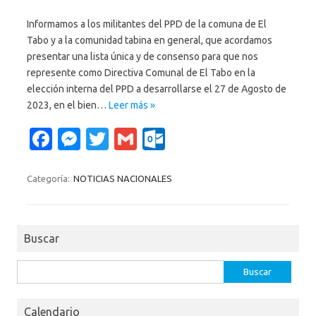
Informamos a los militantes del PPD de la comuna de El
Tabo y a la comunidad tabina en general, que acordamos
presentar una lista única y de consenso para que nos
represente como Directiva Comunal de El Tabo en la
elección interna del PPD a desarrollarse el 27 de Agosto de
2023, en el bien…
Leer más »
Fa
M
T
G
O
c
es
w
m
ut
e
se
it
ail
lo
Categoría:
NOTICIAS NACIONALES
b
n
te
o
o
g
r
k.
Buscar
o
er
c
k
o
Buscar:
m
Calendario