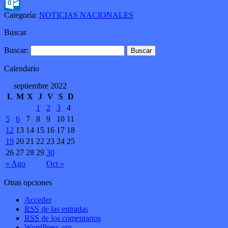
Gmail
Categoría:
NOTICIAS NACIONALES
Outlook.com
Buscar
Buscar:
Calendario
septiembre 2022
L
M
X
J
V
S
D
1
2
3
4
5
6
7
8
9
10
11
12
13
14
15
16
17
18
19
20
21
22
23
24
25
26
27
28
29
30
« Ago
Oct »
Otras opciones
Acceder
RSS
de las entradas
RSS
de los comentarios
WordPress.org