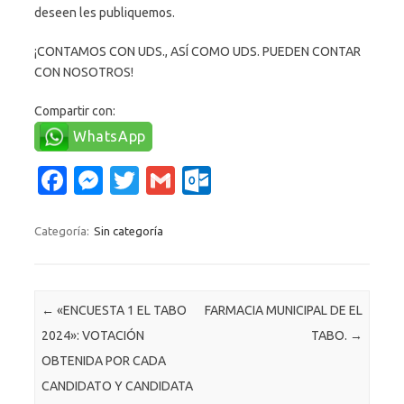
deseen les publiquemos.
¡CONTAMOS CON UDS., ASÍ COMO UDS. PUEDEN CONTAR
CON NOSOTROS!
Compartir con:
WhatsApp
Fa
M
T
G
O
c
es
w
m
ut
e
se
it
ail
lo
Categoría:
Sin categoría
b
n
te
o
o
g
r
k.
Navegación de entradas
←
«ENCUESTA 1 EL TABO
FARMACIA MUNICIPAL DE EL
o
er
c
2024»: VOTACIÓN
TABO.
→
k
o
OBTENIDA POR CADA
m
CANDIDATO Y CANDIDATA