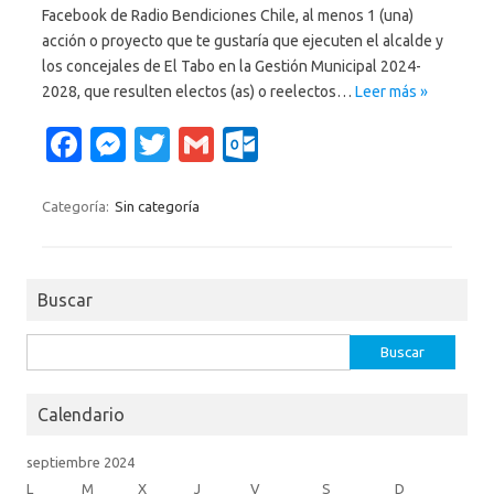
Facebook de Radio Bendiciones Chile, al menos 1 (una)
acción o proyecto que te gustaría que ejecuten el alcalde y
los concejales de El Tabo en la Gestión Municipal 2024-
2028, que resulten electos (as) o reelectos…
Leer más »
Fa
M
T
G
O
c
es
w
m
ut
e
se
it
ail
lo
Categoría:
Sin categoría
b
n
te
o
o
g
r
k.
Buscar
o
er
c
k
o
Buscar:
m
Calendario
septiembre 2024
L
M
X
J
V
S
D