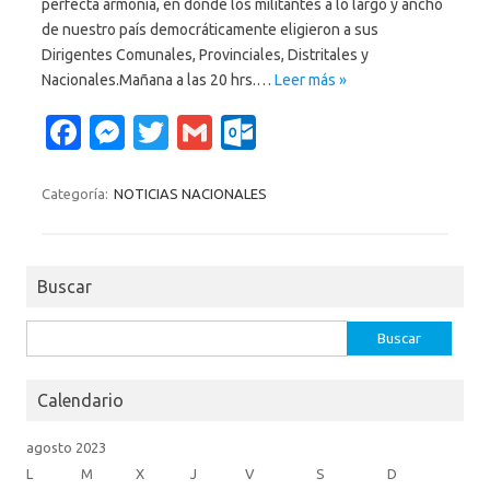
perfecta armonía, en donde los militantes a lo largo y ancho
de nuestro país democráticamente eligieron a sus
Dirigentes Comunales, Provinciales, Distritales y
Nacionales.Mañana a las 20 hrs.…
Leer más »
Fa
M
T
G
O
c
es
w
m
ut
e
se
it
ail
lo
Categoría:
NOTICIAS NACIONALES
b
n
te
o
o
g
r
k.
Buscar
o
er
c
k
o
Buscar:
m
Calendario
agosto 2023
L
M
X
J
V
S
D