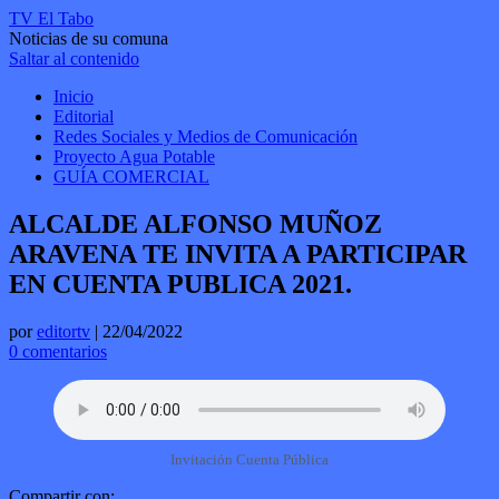
TV El Tabo
Noticias de su comuna
Saltar al contenido
Inicio
Editorial
Redes Sociales y Medios de Comunicación
Proyecto Agua Potable
GUÍA COMERCIAL
ALCALDE ALFONSO MUÑOZ
ARAVENA TE INVITA A PARTICIPAR
EN CUENTA PUBLICA 2021.
por
editortv
|
22/04/2022
0 comentarios
Invitación Cuenta Pública
Compartir con: