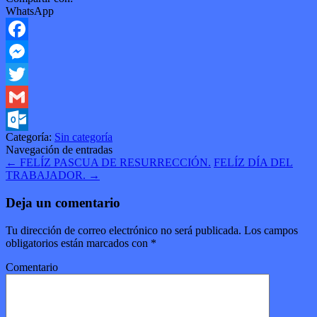
WhatsApp
Facebook
Messenger
Twitter
Gmail
Categoría:
Sin categoría
Outlook.com
Navegación de entradas
←
FELÍZ PASCUA DE RESURRECCIÓN.
FELÍZ DÍA DEL
TRABAJADOR.
→
Deja un comentario
Tu dirección de correo electrónico no será publicada.
Los campos
obligatorios están marcados con
*
Comentario