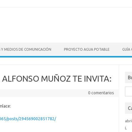
S Y MEDIOS DE COMUNICACIÓN
PROYECTO AGUA POTABLE
GUÍA
 ALFONSO MUÑOZ TE INVITA:
B
Bus
0 comentarios
enlace:
C
065/posts/294569002851782/
abri
L