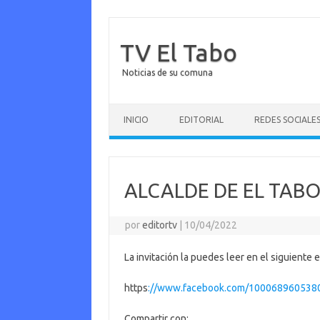
TV El Tabo
Noticias de su comuna
Saltar al contenido
INICIO
EDITORIAL
REDES SOCIALE
ALCALDE DE EL TABO
por
editortv
|
10/04/2022
La invitación la puedes leer en el siguiente 
https
://www.facebook.com/100068960538
Compartir con: