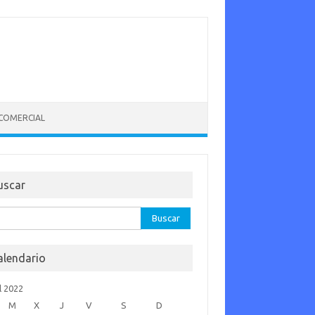
 COMERCIAL
uscar
car:
alendario
l 2022
M
X
J
V
S
D