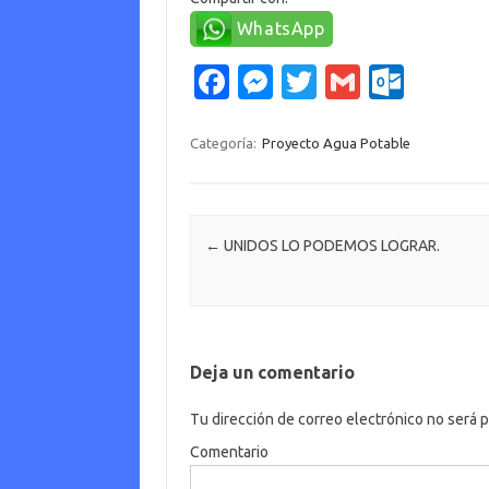
WhatsApp
Fa
M
T
G
O
c
es
w
m
ut
e
se
it
ail
lo
Categoría:
Proyecto Agua Potable
b
n
te
o
o
g
r
k.
o
er
c
Navegación de entradas
←
UNIDOS LO PODEMOS LOGRAR.
k
o
m
Deja un comentario
Tu dirección de correo electrónico no será p
Comentario