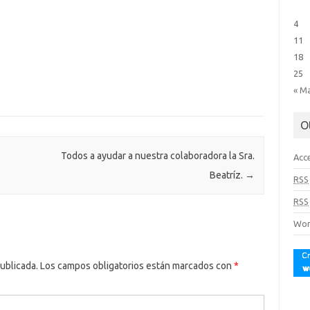
4
11
18
25
« M
O
Todos a ayudar a nuestra colaboradora la Sra.
Acc
Beatríz.
→
RSS
RSS
Wor
ublicada.
Los campos obligatorios están marcados con
*