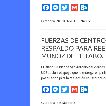
Fa
M
T
G
O
c
es
w
m
ut
e
se
it
ail
lo
Categoría:
NOTICIAS NACIONALES
b
n
te
o
o
g
r
k.
FUERZAS DE CENTRO
o
er
c
RESPALDO PARA REE
k
o
MUÑOZ DE EL TABO.
m
El Diario El Líder de San Antonio del vierne
UDS., sobre el apoyo que le entregaron part
postulación para la reelección en Octubre 
Fa
M
T
G
O
c
es
w
m
ut
e
se
it
ail
lo
Categoría:
Sin categoría