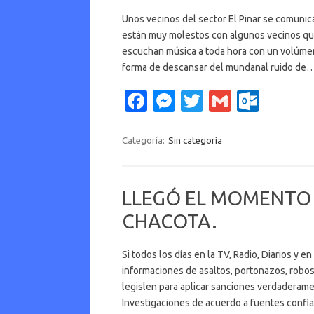
Unos vecinos del sector El Pinar se comuni
están muy molestos con algunos vecinos qu
escuchan música a toda hora con un volúme
forma de descansar del mundanal ruido de
Fa
M
T
G
O
c
es
w
m
ut
e
se
it
ail
lo
Categoría:
Sin categoría
b
n
te
o
o
g
r
k.
LLEGÓ EL MOMENTO 
o
er
c
CHACOTA.
k
o
m
Si todos los días en la TV, Radio, Diarios y 
informaciones de asaltos, portonazos, robos
legislen para aplicar sanciones verdaderame
Investigaciones de acuerdo a fuentes confia