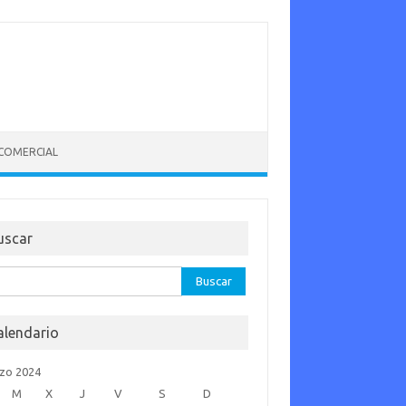
 COMERCIAL
uscar
car:
alendario
zo 2024
M
X
J
V
S
D