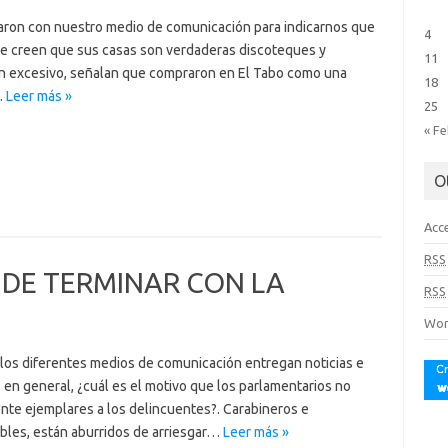
caron con nuestro medio de comunicación para indicarnos que
4
e creen que sus casas son verdaderas discoteques y
11
n excesivo, señalan que compraron en El Tabo como una
18
…
Leer más »
25
« F
O
Acc
RSS
DE TERMINAR CON LA
RSS
Wor
en los diferentes medios de comunicación entregan noticias e
 en general, ¿cuál es el motivo que los parlamentarios no
nte ejemplares a los delincuentes?. Carabineros e
bles, están aburridos de arriesgar…
Leer más »