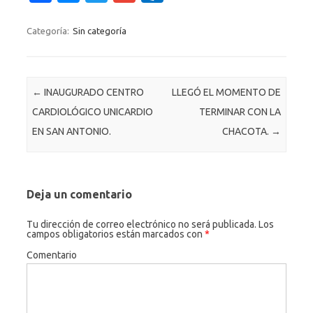
c
es
w
m
ut
e
se
it
ail
lo
Categoría:
Sin categoría
b
n
te
o
o
g
r
k.
Navegación de entradas
←
INAUGURADO CENTRO
LLEGÓ EL MOMENTO DE
o
er
c
CARDIOLÓGICO UNICARDIO
TERMINAR CON LA
k
o
EN SAN ANTONIO.
CHACOTA.
→
m
Deja un comentario
Tu dirección de correo electrónico no será publicada.
Los
campos obligatorios están marcados con
*
Comentario