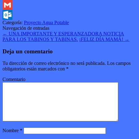
Twitter
Gmail
Categoría:
Proyecto Agua Potable
Outlook.com
Navegación de entradas
←
UNA IMPORTANTE Y ESPERANZADORA NOTICIA
PARA LOS TABINOS Y TABINAS.
¡FELIZ DÍA MAMÁ!
→
Deja un comentario
Tu dirección de correo electrónico no será publicada.
Los campos
obligatorios están marcados con
*
Comentario
Nombre
*