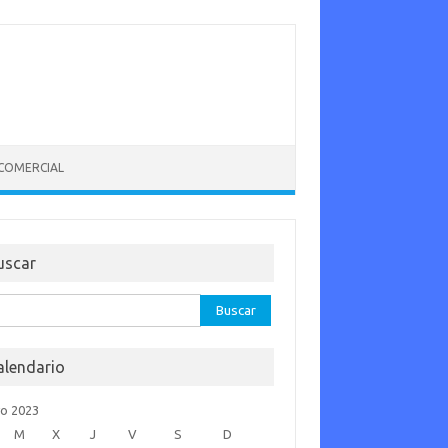
 COMERCIAL
uscar
car:
alendario
o 2023
M
X
J
V
S
D