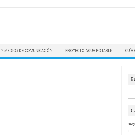
S Y MEDIOS DE COMUNICACIÓN
PROYECTO AGUA POTABLE
GUÍA
B
Bus
C
may
L