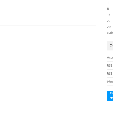
1
8
15
22
29
« A
O
Acc
RSS
RSS
Wor