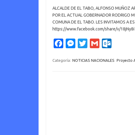
ALCALDE DE EL TABO, ALFONSO MUÑOZ AR
POR EL ACTUAL GOBERNADOR RODRIGO M
COMUNA DE EL TABO. LES INVITAMOS A ES
https://www.facebook.com/share/v/18jNy8i
Fa
M
T
G
O
c
es
w
m
ut
e
se
it
ail
lo
Categoría:
NOTICIAS NACIONALES
Proyecto 
b
n
te
o
o
g
r
k.
o
er
c
k
o
m