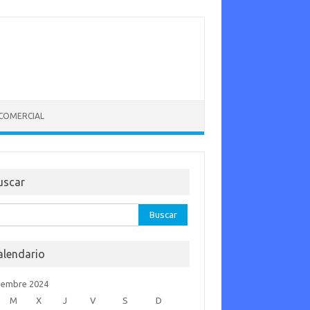
 COMERCIAL
uscar
car:
alendario
iembre 2024
M
X
J
V
S
D