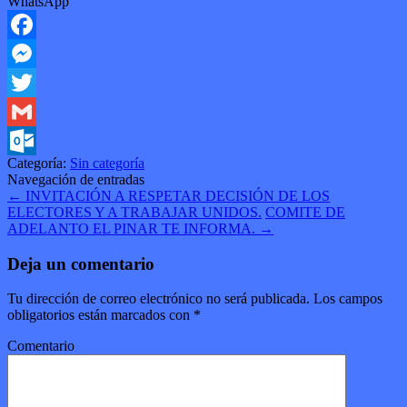
WhatsApp
Facebook
Messenger
Twitter
Gmail
Categoría:
Sin categoría
Outlook.com
Navegación de entradas
←
INVITACIÓN A RESPETAR DECISIÓN DE LOS
ELECTORES Y A TRABAJAR UNIDOS.
COMITE DE
ADELANTO EL PINAR TE INFORMA.
→
Deja un comentario
Tu dirección de correo electrónico no será publicada.
Los campos
obligatorios están marcados con
*
Comentario