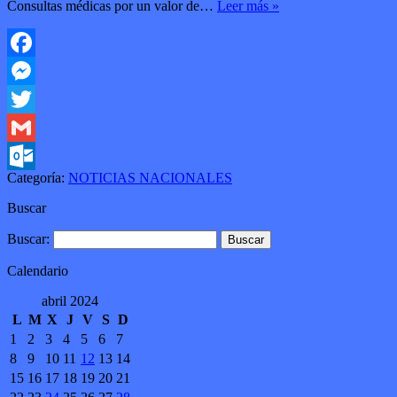
Consultas médicas por un valor de…
Leer más »
Facebook
Messenger
Twitter
Gmail
Categoría:
NOTICIAS NACIONALES
Outlook.com
Buscar
Buscar:
Calendario
abril 2024
L
M
X
J
V
S
D
1
2
3
4
5
6
7
8
9
10
11
12
13
14
15
16
17
18
19
20
21