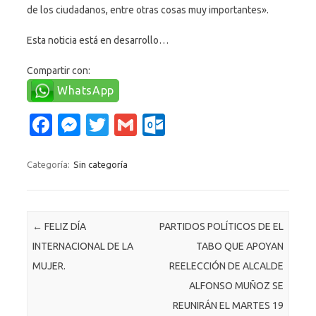
de los ciudadanos, entre otras cosas muy importantes».
Esta noticia está en desarrollo…
Compartir con:
WhatsApp
Fa
M
T
G
O
c
es
w
m
ut
e
se
it
ail
lo
Categoría:
Sin categoría
b
n
te
o
o
g
r
k.
Navegación de entradas
←
FELIZ DÍA
PARTIDOS POLÍTICOS DE EL
o
er
c
INTERNACIONAL DE LA
TABO QUE APOYAN
k
o
MUJER.
REELECCIÓN DE ALCALDE
m
ALFONSO MUÑOZ SE
REUNIRÁN EL MARTES 19