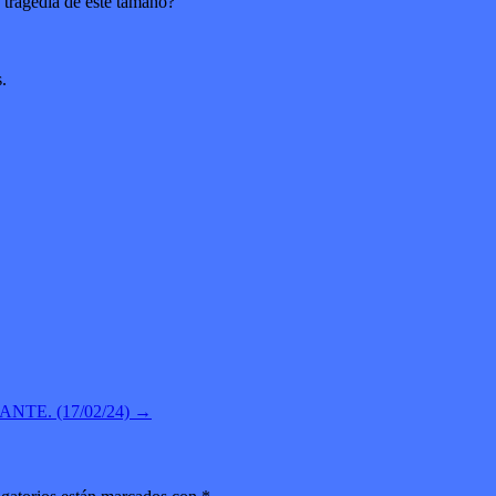
 tragedia de éste tamaño?
.
ANTE. (17/02/24)
→