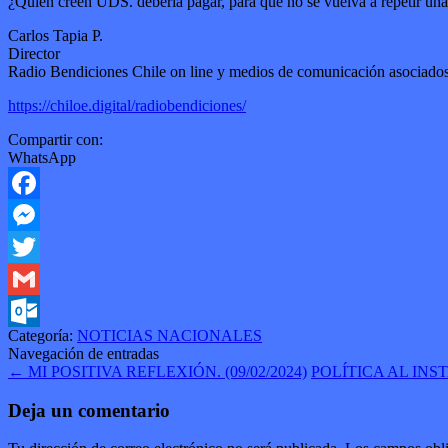
¿Quién creen UDS. debería pagar, para que no se vuelva a repetir una
Carlos Tapia P.
Director
Radio Bendiciones Chile on line y medios de comunicación asociados
https://chiloe.digital/radiobendiciones/
Compartir con:
WhatsApp
Facebook
Messenger
Twitter
Gmail
Categoría:
NOTICIAS NACIONALES
Outlook.com
Navegación de entradas
←
MI POSITIVA REFLEXIÓN. (09/02/2024)
POLÍTICA AL INST
Deja un comentario