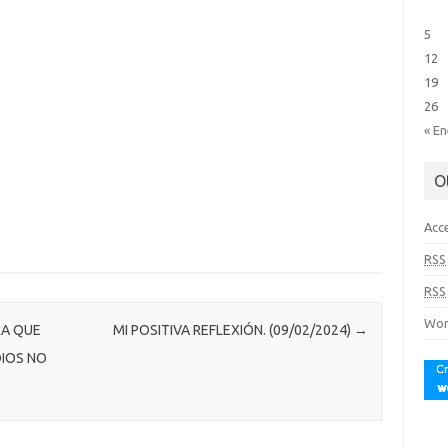
5
12
19
26
« E
O
Acc
RSS
RSS
Wor
RA QUE
MI POSITIVA REFLEXIÓN. (09/02/2024)
→
DIOS NO