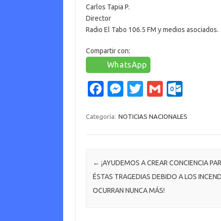
Carlos Tapia P.
Director
Radio El Tabo 106.5 FM y medios asociados.
Compartir con:
WhatsApp
Fa
M
T
G
O
c
es
w
m
ut
e
se
it
ail
lo
Categoría:
NOTICIAS NACIONALES
b
n
te
o
o
g
r
k.
o
er
c
Navegación de entradas
←
¡AYUDEMOS A CREAR CONCIENCIA PA
ÉSTAS TRAGEDIAS DEBIDO A LOS INCEN
k
o
OCURRAN NUNCA MÁS!
m