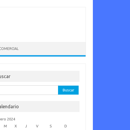
 COMERCIAL
uscar
car:
alendario
rero 2024
M
X
J
V
S
D