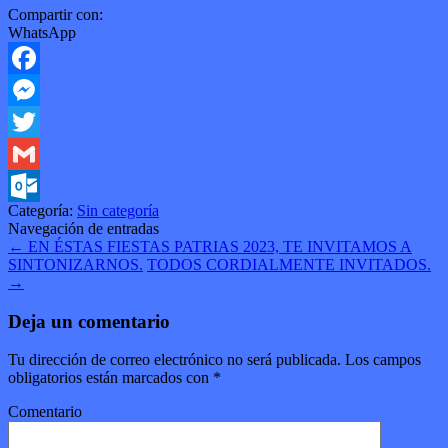
Compartir con:
WhatsApp
Facebook
Messenger
Twitter
Gmail
Categoría:
Sin categoría
Outlook.com
Navegación de entradas
←
EN ÉSTAS FIESTAS PATRIAS 2023, TE INVITAMOS A
SINTONIZARNOS.
TODOS CORDIALMENTE INVITADOS.
→
Deja un comentario
Tu dirección de correo electrónico no será publicada.
Los campos
obligatorios están marcados con
*
Comentario