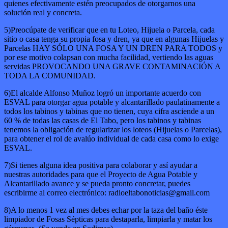
quienes efectivamente estén preocupados de otorgarnos una
solución real y concreta.
5)Preocúpate de verificar que en tu Loteo, Hijuela o Parcela, cada
sitio o casa tenga su propia fosa y dren, ya que en algunas Hijuelas y
Parcelas HAY SÓLO UNA FOSA Y UN DREN PARA TODOS y
por ese motivo colapsan con mucha facilidad, vertiendo las aguas
servidas PROVOCANDO UNA GRAVE CONTAMINACIÓN A
TODA LA COMUNIDAD.
6)El alcalde Alfonso Muñoz logró un importante acuerdo con
ESVAL para otorgar agua potable y alcantarillado paulatinamente a
todos los tabinos y tabinas que no tienen, cuya cifra asciende a un
60 % de todas las casas de El Tabo, pero los tabinos y tabinas
tenemos la obligación de regularizar los loteos (Hijuelas o Parcelas),
para obtener el rol de avalúo individual de cada casa como lo exige
ESVAL.
7)Si tienes alguna idea positiva para colaborar y así ayudar a
nuestras autoridades para que el Proyecto de Agua Potable y
Alcantarillado avance y se pueda pronto concretar, puedes
escribirme al correo electrónico: radioeltabonoticias@gmail.com
8)A lo menos 1 vez al mes debes echar por la taza del baño éste
limpiador de Fosas Sépticas para destaparla, limpiarla y matar los