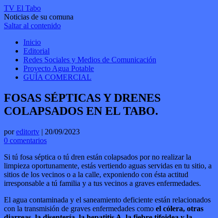
TV El Tabo
Noticias de su comuna
Saltar al contenido
Inicio
Editorial
Redes Sociales y Medios de Comunicación
Proyecto Agua Potable
GUÍA COMERCIAL
FOSAS SÉPTICAS Y DRENES
COLAPSADOS EN EL TABO.
por
editortv
|
20/09/2023
0 comentarios
Si tú fosa séptica o tú dren están colapsados por no realizar la
limpieza oportunamente, estás vertiendo aguas servidas en tu sitio, a
sitios de los vecinos o a la calle, exponiendo con ésta actitud
irresponsable a tú familia y a tus vecinos a graves enfermedades.
El agua contaminada y el saneamiento deficiente están relacionados
con la transmisión de graves enfermedades como
el cólera, otras
diarreas, la disentería, la hepatitis A, la fiebre tifoidea y la