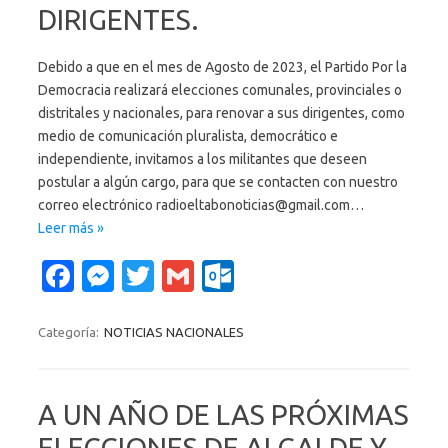
DIRIGENTES.
Debido a que en el mes de Agosto de 2023, el Partido Por la
Democracia realizará elecciones comunales, provinciales o
distritales y nacionales, para renovar a sus dirigentes, como
medio de comunicación pluralista, democrático e
independiente, invitamos a los militantes que deseen
postular a algún cargo, para que se contacten con nuestro
correo electrónico radioeltabonoticias@gmail.com…
Leer más »
Fa
M
T
G
O
c
es
w
m
ut
e
se
it
ail
lo
Categoría:
NOTICIAS NACIONALES
b
n
te
o
o
g
r
k.
A UN AÑO DE LAS PRÓXIMAS
o
er
c
ELECCIONES DE ALCALDE Y