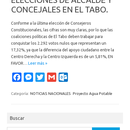
k
o
CONCEJALES EN EL TABO.
m
Conforme a la última elección de Consejeros
Constitucionales, las cifras son muy claras, por lo que las
coaliciones políticas de El Tabo deben trabajar para
conquistar los 2.292 votos nulos que representan un
17,32%, ya que la diferencia del apoyo ciudadano entre la
Centro Derecha y la Centro Izquierda es de un 5,81%, EN
FAVOR…
Leer más »
Fa
M
T
G
O
c
es
w
m
ut
e
se
it
ail
lo
Categoría:
NOTICIAS NACIONALES
Proyecto Agua Potable
b
n
te
o
o
g
r
k.
Buscar
o
er
c