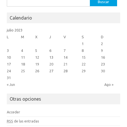
k
o
Buscar:
m
Calendario
julio 2023
L
M
X
J
V
S
D
1
2
3
4
5
6
7
8
9
10
11
12
13
14
15
16
17
18
19
20
21
22
23
24
25
26
27
28
29
30
31
« Jun
Ago »
Otras opciones
Acceder
RSS
de las entradas