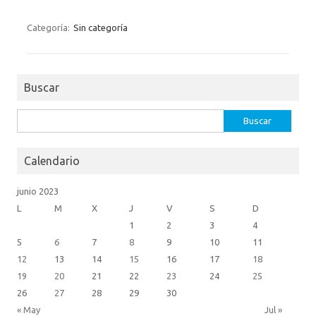
c
es
w
m
ut
e
se
it
ail
lo
Categoría:
Sin categoría
b
n
te
o
o
g
r
k.
Buscar
o
er
c
k
o
Buscar:
m
Calendario
junio 2023
L
M
X
J
V
S
D
1
2
3
4
5
6
7
8
9
10
11
12
13
14
15
16
17
18
19
20
21
22
23
24
25
26
27
28
29
30
« May
Jul »