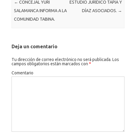
Navegación de entradas
←
CONCEJAL YURI
ESTUDIO JURÍDICO TAPIA Y
o
er
c
SALAMANCA INFORMA A LA
DÍAZ ASOCIADOS.
→
k
o
COMUNIDAD TABINA.
m
Deja un comentario
Tu dirección de correo electrónico no será publicada.
Los
campos obligatorios están marcados con
*
Comentario