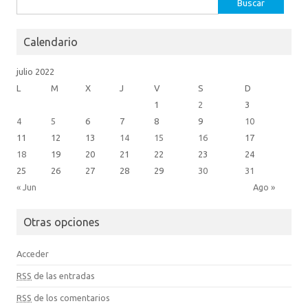
Buscar:
r
o
k
Calendario
.
julio 2022
c
L
M
X
J
V
S
D
o
1
2
3
m
4
5
6
7
8
9
10
11
12
13
14
15
16
17
18
19
20
21
22
23
24
25
26
27
28
29
30
31
« Jun
Ago »
Otras opciones
Acceder
RSS
de las entradas
RSS
de los comentarios