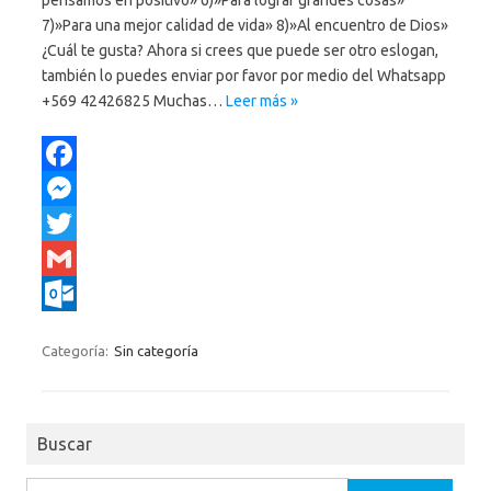
pensamos en positivo» 6)»Para lograr grandes cosas»
7)»Para una mejor calidad de vida» 8)»Al encuentro de Dios»
¿Cuál te gusta? Ahora si crees que puede ser otro eslogan,
también lo puedes enviar por favor por medio del Whatsapp
+569 42426825 Muchas…
Leer más »
F
a
M
c
e
T
e
s
w
G
b
s
i
m
O
Categoría:
Sin categoría
o
e
t
a
u
o
n
t
i
t
k
g
e
l
l
Buscar
e
r
o