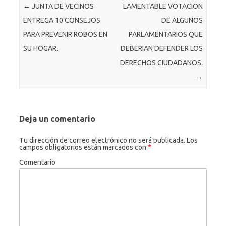
Navegación de entradas
←
JUNTA DE VECINOS
LAMENTABLE VOTACION
o
er
c
ENTREGA 10 CONSEJOS
DE ALGUNOS
k
o
PARA PREVENIR ROBOS EN
PARLAMENTARIOS QUE
m
SU HOGAR.
DEBERIAN DEFENDER LOS
DERECHOS CIUDADANOS.
→
Deja un comentario
Tu dirección de correo electrónico no será publicada.
Los
campos obligatorios están marcados con
*
Comentario