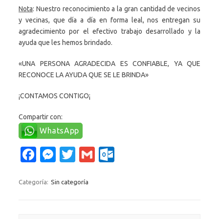
Nota
: Nuestro reconocimiento a la gran cantidad de vecinos
y vecinas, que día a día en forma leal, nos entregan su
agradecimiento por el efectivo trabajo desarrollado y la
ayuda que les hemos brindado.
«UNA PERSONA AGRADECIDA ES CONFIABLE, YA QUE
RECONOCE LA AYUDA QUE SE LE BRINDA»
¡CONTAMOS CONTIGO¡
Compartir con:
WhatsApp
Fa
M
T
G
O
c
es
w
m
ut
e
se
it
ail
lo
Categoría:
Sin categoría
b
n
te
o
o
g
r
k.