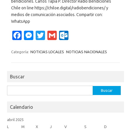
bendiciones. Carlos Tapia P. Director Radio Bendiciones
Chile on line https://chiloe.digital/radiobendiciones/ y
medios de comunicación asociados. Compartir con:
WhatsApp
Fa
M
T
G
O
c
es
w
m
ut
e
se
it
ail
lo
Categoría:
NOTICIAS LOCALES
NOTICIAS NACIONALES
b
n
te
o
o
g
r
k.
Buscar
o
er
c
k
o
Buscar:
m
Calendario
abril 2025
L
M
X
J
V
S
D