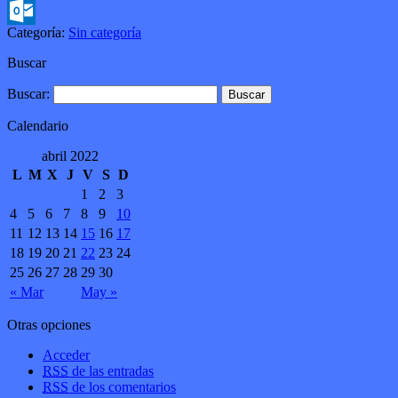
Gmail
Categoría:
Sin categoría
Outlook.com
Buscar
Buscar:
Calendario
abril 2022
L
M
X
J
V
S
D
1
2
3
4
5
6
7
8
9
10
11
12
13
14
15
16
17
18
19
20
21
22
23
24
25
26
27
28
29
30
« Mar
May »
Otras opciones
Acceder
RSS
de las entradas
RSS
de los comentarios