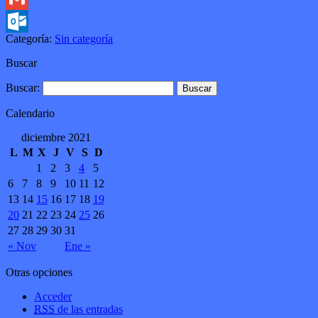
Gmail
Categoría:
Sin categoría
Outlook.com
Buscar
Buscar:
Calendario
diciembre 2021
L
M
X
J
V
S
D
1
2
3
4
5
6
7
8
9
10
11
12
13
14
15
16
17
18
19
20
21
22
23
24
25
26
27
28
29
30
31
« Nov
Ene »
Otras opciones
Acceder
RSS
de las entradas