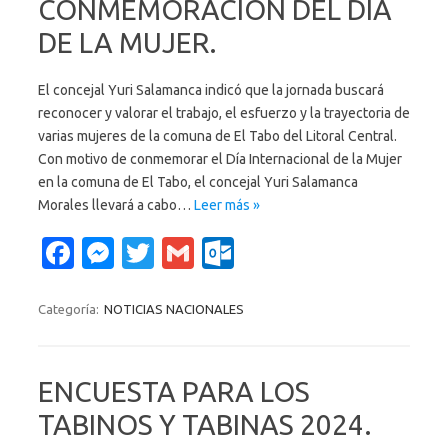
CONMEMORACIÓN DEL DÍA
DE LA MUJER.
El concejal Yuri Salamanca indicó que la jornada buscará
reconocer y valorar el trabajo, el esfuerzo y la trayectoria de
varias mujeres de la comuna de El Tabo del Litoral Central.
Con motivo de conmemorar el Día Internacional de la Mujer
en la comuna de El Tabo, el concejal Yuri Salamanca
Morales llevará a cabo…
Leer más »
Fa
M
T
G
O
c
es
w
m
ut
e
se
it
ail
lo
Categoría:
NOTICIAS NACIONALES
b
n
te
o
o
g
r
k.
ENCUESTA PARA LOS
o
er
c
TABINOS Y TABINAS 2024.
k
o