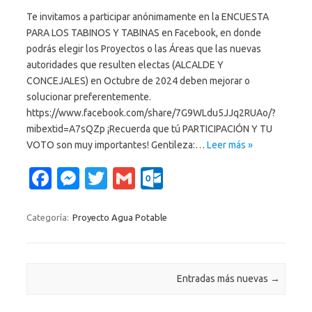
m
Te invitamos a participar anónimamente en la ENCUESTA
PARA LOS TABINOS Y TABINAS en Facebook, en donde
podrás elegir los Proyectos o las Áreas que las nuevas
autoridades que resulten electas (ALCALDE Y
CONCEJALES) en Octubre de 2024 deben mejorar o
solucionar preferentemente.
https://www.facebook.com/share/7G9WLdu5JJq2RUAo/?
mibextid=A7sQZp ¡Recuerda que tú PARTICIPACIÓN Y TU
VOTO son muy importantes! Gentileza:…
Leer más »
Fa
M
T
G
O
c
es
w
m
ut
e
se
it
ail
lo
Categoría:
Proyecto Agua Potable
b
n
te
o
o
g
r
k.
Navegación de entradas
Entradas más nuevas
→
o
er
c