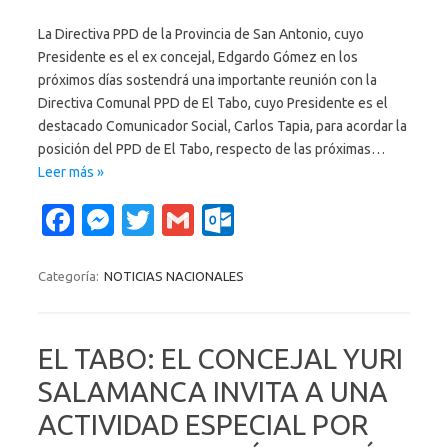
La Directiva PPD de la Provincia de San Antonio, cuyo
Presidente es el ex concejal, Edgardo Gómez en los
próximos días sostendrá una importante reunión con la
Directiva Comunal PPD de El Tabo, cuyo Presidente es el
destacado Comunicador Social, Carlos Tapia, para acordar la
posición del PPD de El Tabo, respecto de las próximas…
Leer más »
Fa
M
T
G
O
c
es
w
m
ut
e
se
it
ail
lo
Categoría:
NOTICIAS NACIONALES
b
n
te
o
o
g
r
k.
EL TABO: EL CONCEJAL YURI
o
er
c
SALAMANCA INVITA A UNA
k
o
ACTIVIDAD ESPECIAL POR
m