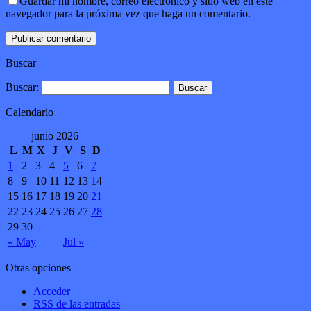
Guardar mi nombre, correo electrónico y sitio web en este
navegador para la próxima vez que haga un comentario.
Buscar
Buscar:
Calendario
junio 2026
L
M
X
J
V
S
D
1
2
3
4
5
6
7
8
9
10
11
12
13
14
15
16
17
18
19
20
21
22
23
24
25
26
27
28
29
30
« May
Jul »
Otras opciones
Acceder
RSS
de las entradas