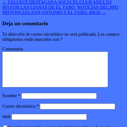
←
FALLECE DESTACADA SOCIA EL CLUB ADULTO
MAYOR LAS LIANAS DE EL TABO.
NOTICIAS DEL PPD
PROVINCIAL SAN ANTONIO Y EL TABO. 4/6/26
→
Deja un comentario
Tu dirección de correo electrónico no será publicada.
Los campos
obligatorios están marcados con
*
Comentario
Nombre
*
Correo electrónico
*
Web