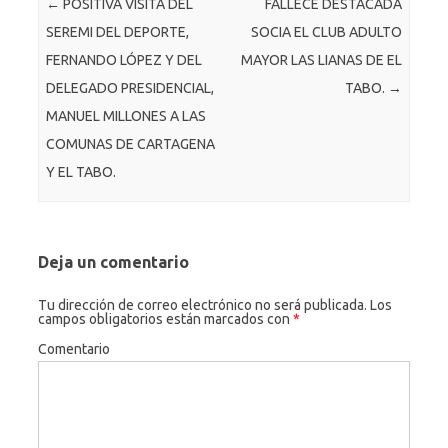
Navegación de entradas
←
POSITIVA VISITA DEL
FALLECE DESTACADA
o
er
c
SEREMI DEL DEPORTE,
SOCIA EL CLUB ADULTO
k
o
FERNANDO LÓPEZ Y DEL
MAYOR LAS LIANAS DE EL
m
DELEGADO PRESIDENCIAL,
TABO.
→
MANUEL MILLONES A LAS
COMUNAS DE CARTAGENA
Y EL TABO.
Deja un comentario
Tu dirección de correo electrónico no será publicada.
Los
campos obligatorios están marcados con
*
Comentario