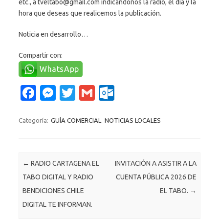
etc., a tveltabo@gmail.com indicándonos la radio, el día y la
hora que deseas que realicemos la publicación.
Noticia en desarrollo…
Compartir con:
WhatsApp
Fa
M
T
G
O
c
es
w
m
ut
e
se
it
ail
lo
Categoría:
GUÍA COMERCIAL
NOTICIAS LOCALES
b
n
te
o
o
g
r
k.
Navegación de entradas
←
RADIO CARTAGENA EL
INVITACIÓN A ASISTIR A LA
o
er
c
TABO DIGITAL Y RADIO
CUENTA PÚBLICA 2026 DE
k
o
BENDICIONES CHILE
EL TABO.
→
m
DIGITAL TE INFORMAN.