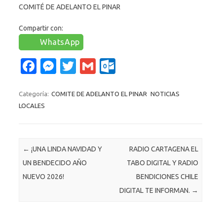
COMITÉ DE ADELANTO EL PINAR
Compartir con:
WhatsApp
Fa
M
T
G
O
c
es
w
m
ut
e
se
it
ail
lo
Categoría:
COMITE DE ADELANTO EL PINAR
NOTICIAS
LOCALES
b
n
te
o
o
g
r
k.
o
er
c
Navegación de entradas
←
¡UNA LINDA NAVIDAD Y
RADIO CARTAGENA EL
k
o
UN BENDECIDO AÑO
TABO DIGITAL Y RADIO
m
NUEVO 2026!
BENDICIONES CHILE
DIGITAL TE INFORMAN.
→