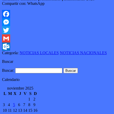
Compartir con: WhatsApp
Facebook
Messenger
Twitter
Gmail
Categoría:
NOTICIAS LOCALES
NOTICIAS NACIONALES
Outlook.com
Buscar
Buscar:
Calendario
noviembre 2025
L
M
X
J
V
S
D
1
2
3
4
5
6
7
8
9
10
11
12
13
14
15
16