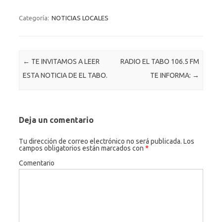
c
es
w
m
ut
e
se
it
ail
lo
Categoría:
NOTICIAS LOCALES
b
n
te
o
o
g
r
k.
Navegación de entradas
←
TE INVITAMOS A LEER
RADIO EL TABO 106.5 FM
o
er
c
ESTA NOTICIA DE EL TABO.
TE INFORMA:
→
k
o
m
Deja un comentario
Tu dirección de correo electrónico no será publicada.
Los
campos obligatorios están marcados con
*
Comentario