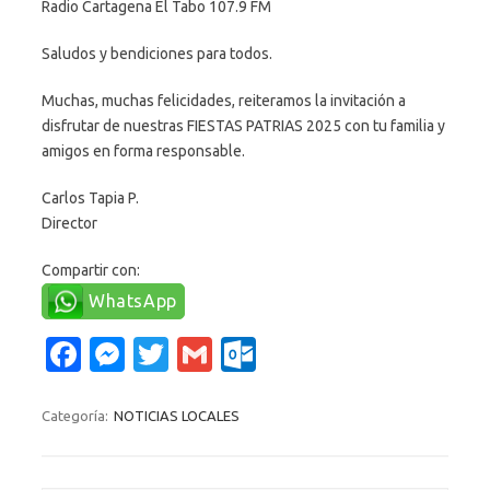
Radio Cartagena El Tabo 107.9 FM
Saludos y bendiciones para todos.
Muchas, muchas felicidades, reiteramos la invitación a
disfrutar de nuestras FIESTAS PATRIAS 2025 con tu familia y
amigos en forma responsable.
Carlos Tapia P.
Director
Compartir con:
WhatsApp
Fa
M
T
G
O
c
es
w
m
ut
e
se
it
ail
lo
Categoría:
NOTICIAS LOCALES
b
n
te
o