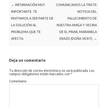
o
g
r
k.
Navegación de entradas
←
INFORMACIÓN MUY
COMUNICAMOS LA TRISTE
o
er
c
IMPORTANTE. TE
NOTICIA DEL
k
o
INVITAMOS A SER PARTE DE
FALLECIMIENTO DE
m
LA SOLUCIÓN AL
NUESTRA AMIGA Y VECINA
PROBLEMA QUE TE
DE EL PINAR, MARIANELA
AFECTA.
ERAZO (DOÑA VICKY).
→
Deja un comentario
Tu dirección de correo electrónico no será publicada.
Los
campos obligatorios están marcados con
*
Comentario