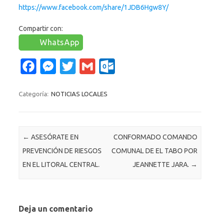
https://www.facebook.com/share/1JDB6Hgw8Y/
Compartir con:
WhatsApp
Fa
M
T
G
O
c
es
w
m
ut
e
se
it
ail
lo
Categoría:
NOTICIAS LOCALES
b
n
te
o
o
g
r
k.
Navegación de entradas
←
ASESÓRATE EN
CONFORMADO COMANDO
o
er
c
PREVENCIÓN DE RIESGOS
COMUNAL DE EL TABO POR
k
o
EN EL LITORAL CENTRAL.
JEANNETTE JARA.
→
m
Deja un comentario