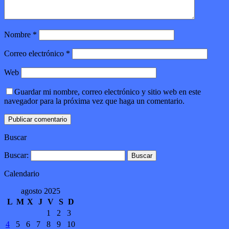
Nombre
*
Correo electrónico
*
Web
Guardar mi nombre, correo electrónico y sitio web en este
navegador para la próxima vez que haga un comentario.
Buscar
Buscar:
Calendario
agosto 2025
L
M
X
J
V
S
D
1
2
3
4
5
6
7
8
9
10