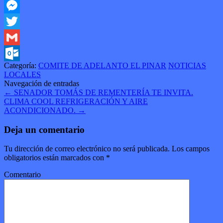
Facebook
Messenger
Twitter
Gmail
Categoría:
COMITE DE ADELANTO EL PINAR
NOTICIAS
Outlook.com
LOCALES
Navegación de entradas
←
SENADOR TOMÁS DE REMENTERÍA TE INVITA.
CLIMA COOL REFRIGERACIÓN Y AIRE
ACONDICIONADO.
→
Deja un comentario
Tu dirección de correo electrónico no será publicada.
Los campos
obligatorios están marcados con
*
Comentario