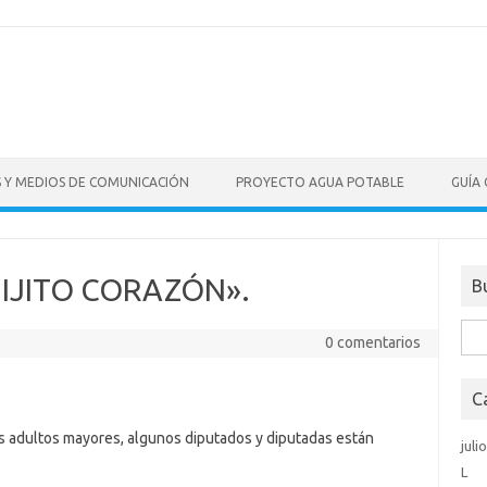
S Y MEDIOS DE COMUNICACIÓN
PROYECTO AGUA POTABLE
GUÍA
HIJITO CORAZÓN».
B
Bus
0 comentarios
C
s adultos mayores, algunos diputados y diputadas están
juli
L