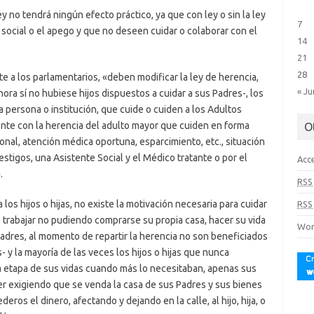
y no tendrá ningún efecto práctico, ya que con ley o sin la ley
7
ad social o el apego y que no deseen cuidar o colaborar con el
14
21
28
nte a los parlamentarios, «deben modificar la ley de herencia,
« Ju
ahora sí no hubiese hijos dispuestos a cuidar a sus Padres-, los
ra persona o institución, que cuide o cuiden a los Adultos
nte con la herencia del adulto mayor que cuiden en forma
O
nal, atención médica oportuna, esparcimiento, etc., situación
testigos, una Asistente Social y el Médico tratante o por el
Acc
.
RSS
os hijos o hijas, no existe la motivación necesaria para cuidar
RSS
de trabajar no pudiendo comprarse su propia casa, hacer su vida
Wor
Padres, al momento de repartir la herencia no son beneficiados
 y la mayoría de las veces los hijos o hijas que nunca
ma etapa de sus vidas cuando más lo necesitaban, apenas sus
er exigiendo que se venda la casa de sus Padres y sus bienes
ros el dinero, afectando y dejando en la calle, al hijo, hija, o