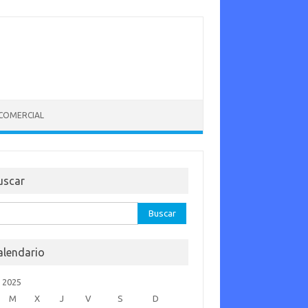
 COMERCIAL
uscar
car:
alendario
o 2025
M
X
J
V
S
D