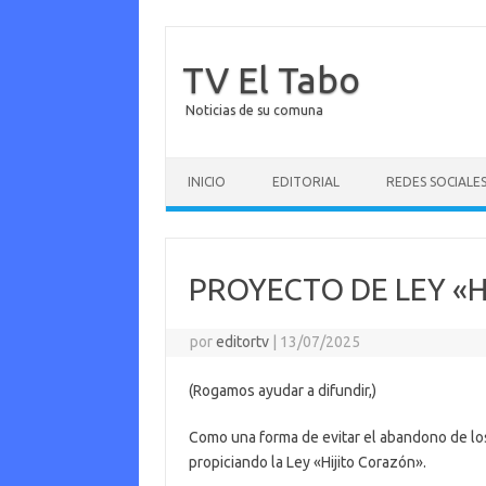
TV El Tabo
Noticias de su comuna
Saltar al contenido
INICIO
EDITORIAL
REDES SOCIALE
PROYECTO DE LEY «
por
editortv
|
13/07/2025
(Rogamos ayudar a difundir,)
Como una forma de evitar el abandono de lo
propiciando la Ley «Hijito Corazón».