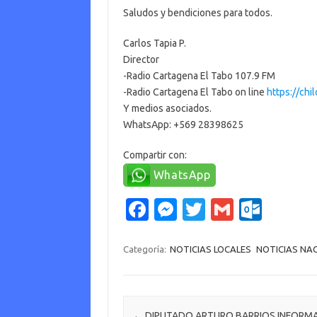
Saludos y bendiciones para todos.
Carlos Tapia P.
Director
-Radio Cartagena El Tabo 107.9 FM
-Radio Cartagena El Tabo on line
https://chi
Y medios asociados.
WhatsApp: +569 28398625
Compartir con:
WhatsApp
Fa
M
T
G
O
c
es
w
m
ut
e
se
it
ail
lo
Categoría:
NOTICIAS LOCALES
NOTICIAS NA
b
n
te
o
o
g
r
k.
Navegación de entradas
←
DIPUTADO ARTURO BARRIOS INFORMA