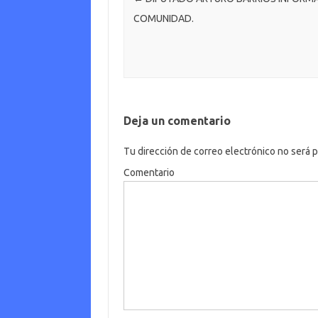
o
er
c
COMUNIDAD.
k
o
m
Deja un comentario
Tu dirección de correo electrónico no será p
Comentario