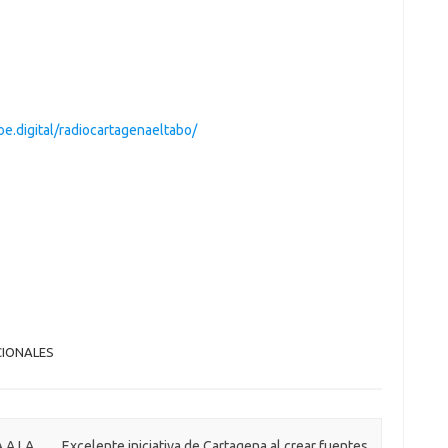
loe.digital/radiocartagenaeltabo/
CIONALES
 A LA
Excelente iniciativa de Cartagena al crear fuentes