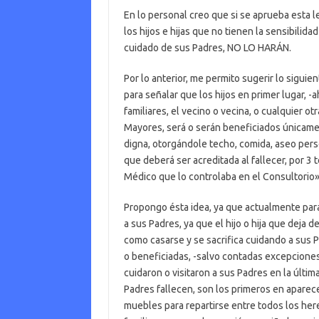
En lo personal creo que si se aprueba esta le
los hijos e hijas que no tienen la sensibilid
cuidado de sus Padres, NO LO HARÁN.
Por lo anterior, me permito sugerir lo siguie
para señalar que los hijos en primer lugar, -
familiares, el vecino o vecina, o cualquier ot
Mayores, será o serán beneficiados únicame
digna, otorgándole techo, comida, aseo perso
que deberá ser acreditada al fallecer, por 3 
Médico que lo controlaba en el Consultorio»
Propongo ésta idea, ya que actualmente para l
a sus Padres, ya que el hijo o hija que deja 
como casarse y se sacrifica cuidando a sus 
o beneficiadas, -salvo contadas excepciones-
cuidaron o visitaron a sus Padres en la últi
Padres fallecen, son los primeros en aparec
muebles para repartirse entre todos los herede