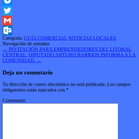
Facebook
Messenger
Twitter
Gmail
Categoría:
GUÍA COMERCIAL
NOTICIAS LOCALES
Outlook.com
Navegación de entradas
←
INVITACIÓN PARA EMPRENDEDORES DEL LITORAL
CENTRAL.
DIPUTADO ARTURO BARRIOS INFORMA A LA
COMUNIDAD.
→
Deja un comentario
Tu dirección de correo electrónico no será publicada.
Los campos
obligatorios están marcados con
*
Comentario