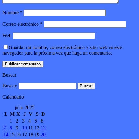
Nombre
*
Correo electrónico
*
Web
Guardar mi nombre, correo electrónico y sitio web en este
navegador para la próxima vez que haga un comentario.
Buscar
Buscar:
Calendario
julio 2025
L
M
X
J
V
S
D
1
2
3
4
5
6
7
8
9
10
11
12
13
14
15
16
17
18
19
20