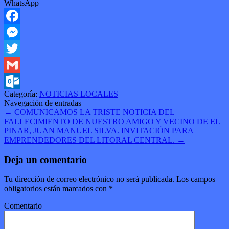
WhatsApp
Facebook
Messenger
Twitter
Gmail
Categoría:
NOTICIAS LOCALES
Outlook.com
Navegación de entradas
←
COMUNICAMOS LA TRISTE NOTICIA DEL
FALLECIMIENTO DE NUESTRO AMIGO Y VECINO DE EL
PINAR, JUAN MANUEL SILVA.
INVITACIÓN PARA
EMPRENDEDORES DEL LITORAL CENTRAL.
→
Deja un comentario
Tu dirección de correo electrónico no será publicada.
Los campos
obligatorios están marcados con
*
Comentario