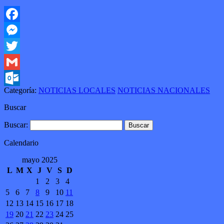
Facebook
Messenger
Twitter
Gmail
Categoría:
NOTICIAS LOCALES
NOTICIAS NACIONALES
Outlook.com
Buscar
Buscar:
Calendario
mayo 2025
L
M
X
J
V
S
D
1
2
3
4
5
6
7
8
9
10
11
12
13
14
15
16
17
18
19
20
21
22
23
24
25