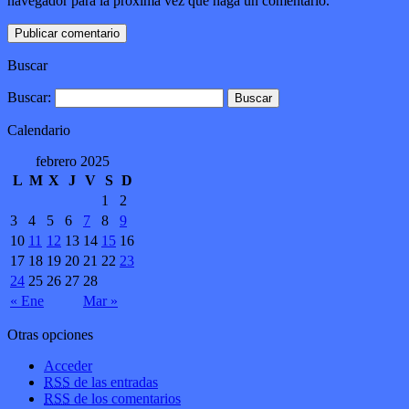
navegador para la próxima vez que haga un comentario.
Buscar
Buscar:
Calendario
febrero 2025
L
M
X
J
V
S
D
1
2
3
4
5
6
7
8
9
10
11
12
13
14
15
16
17
18
19
20
21
22
23
24
25
26
27
28
« Ene
Mar »
Otras opciones
Acceder
RSS
de las entradas
RSS
de los comentarios